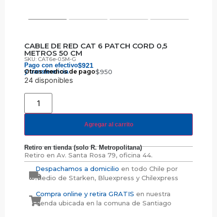
CABLE DE RED CAT 6 PATCH CORD 0,5
METROS 50 CM
SKU: CAT6e-0.5M-G
Pago con efectivo
$
921
y transferencia
Otros medios de pago
$
950
24 disponibles
Agregar al carrito
Retiro en tienda (solo R. Metropolitana)
Retiro en
Av. Santa Rosa 79, oficina 44.
Despachamos a domicilio
en todo Chile por
medio de Starken, Bluexpress y Chilexpress
Compra online y retira GRATIS
en nuestra
tienda ubicada en la comuna de Santiago