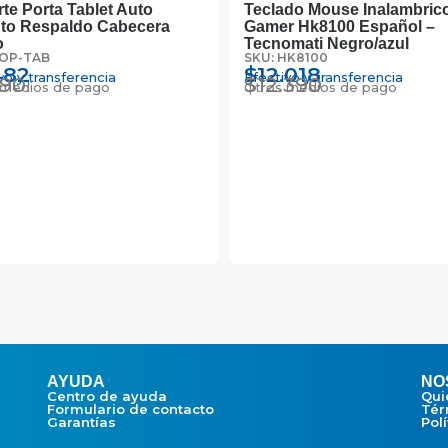
te Porta Tablet Auto
Teclado Mouse Inalambric
to Respaldo Cabecera
Gamer Hk8100 Español –
o
Tecnomati Negro/azul
SOP-TAB
SKU: HK8100
482
$
12.018
vo y transferencia
Efectivo y transferencia
590
$
12.390
 medios de pago
Otros medios de pago
AYUDA
NO
Centro de ayuda
Qui
Formulario de contacto
Tér
Garantías
Pol