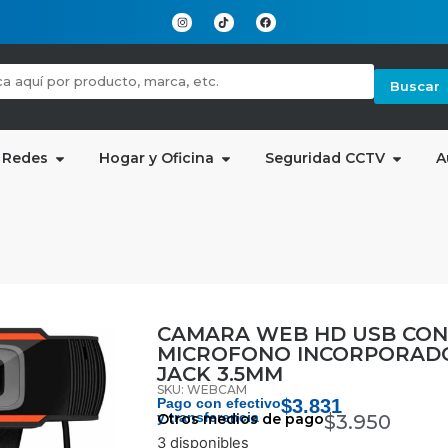
Buscar
 Redes
Hogar y Oficina
Seguridad CCTV
A
CAMARA WEB HD USB CON
MICROFONO INCORPORAD
JACK 3.5MM
SKU: WEBCAM
Pago con efectivo
$
3.831
y transferencia
Otros medios de pago
$
3.950
3 disponibles