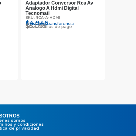
o
Adaptador Conversor Rca Av
Lapiz Styl
Analogo A Hdmi Digital
Punta Fin
SKU: LAP-T
Tecnomati
$
2.327
SKU: RCA-A-HDMI
Efectivo y 
$
2.399
$
4.946
Otros medi
Efectivo y transferencia
$
5.099
Otros medios de pago
SOTROS
énes somos
minos y condiciones
ítica de privacidad