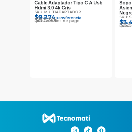
ntalla
Cable Adaptador Tipo C A Usb
Sopor
ecnomati
Hdmi 3.0 4k Gris
Asien
SKU: MULTIADAPTADOR
Negr
$
8.274
SKU: 
Efectivo y transferencia
$
8.530
Otros medios de pago
$
3.
Efecti
$
3.
Otros