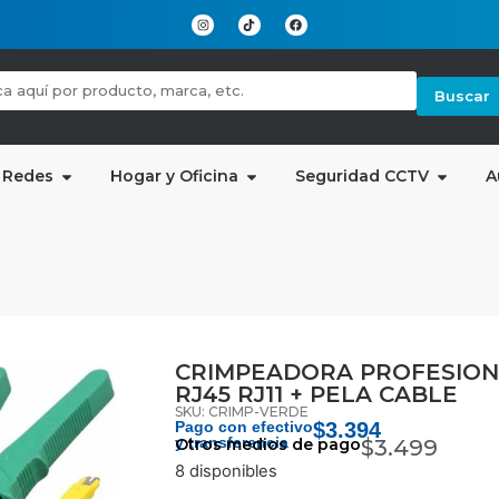
Buscar
 Redes
Hogar y Oficina
Seguridad CCTV
A
CRIMPEADORA PROFESION
RJ45 RJ11 + PELA CABLE
SKU: CRIMP-VERDE
Pago con efectivo
$
3.394
y transferencia
Otros medios de pago
$
3.499
8 disponibles