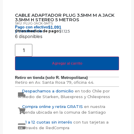
CABLE ADAPTADOR PLUG 3.5MM M A JACK
3.5MM H STEREO 5 METROS
SKU: PLUG-JACK-5MTS
Pago con efectivo
$
1.091
y transferencia
Otros medios de pago
$
1.125
6 disponibles
Agregar al carrito
Retiro en tienda (solo R. Metropolitana)
Retiro en
Av. Santa Rosa 79, oficina 44.
Despachamos a domicilio
en todo Chile por
medio de Starken, Bluexpress y Chilexpress
Compra online y retira GRATIS
en nuestra
tienda ubicada en la comuna de Santiago
1 a 12 cuotas sin interés
con tus tarjetas a
través de RedCompra