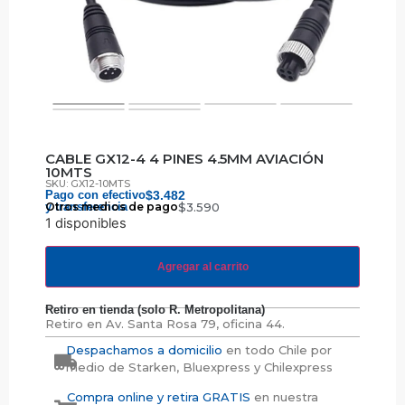
CABLE GX12-4 4 PINES 4.5MM AVIACIÓN
10MTS
SKU: GX12-10MTS
Pago con efectivo
$
3.482
y transferencia
Otros medios de pago
$
3.590
1 disponibles
Agregar al carrito
Retiro en tienda (solo R. Metropolitana)
Retiro en
Av. Santa Rosa 79, oficina 44.
Despachamos a domicilio
en todo Chile por
medio de Starken, Bluexpress y Chilexpress
Compra online y retira GRATIS
en nuestra