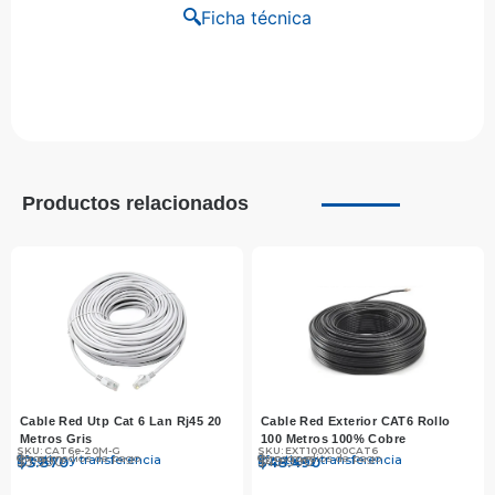
Ficha técnica
Productos relacionados
Cable Red Utp Cat 6 Lan Rj45 20
Cable Red Exterior CAT6 Rollo
Metros Gris
100 Metros 100% Cobre
SKU: CAT6e-20M-G
SKU: EXT100X100CAT6
Otros medios de pago
Otros medios de pago
Efectivo y transferencia
Efectivo y transferencia
$
$
3.990
3.870
$
$
49.990
48.490