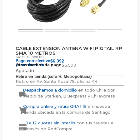
CABLE EXTENSIÓN ANTENA WIFI PIGTAIL RP
SMA 10 METROS
SKU: EXT-WIFI10
Pago con efectivo
$
6.392
y transferencia
Otros medios de pago
$
6.590
Agotado
Retiro en tienda (solo R. Metropolitana)
Retiro en
Av. Santa Rosa 79, oficina 44.
Despachamos a domicilio
en todo Chile por
medio de Starken, Bluexpress y Chilexpress
Compra online y retira GRATIS
en nuestra
tienda ubicada en la comuna de Santiago
1 a 12 cuotas sin interés
con tus tarjetas a
través de RedCompra