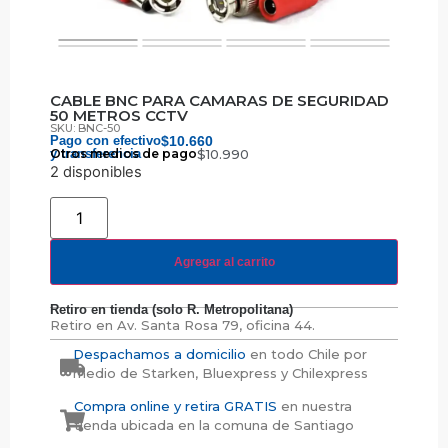
CABLE BNC PARA CAMARAS DE SEGURIDAD
50 METROS CCTV
SKU: BNC-50
Pago con efectivo
$
10.660
y transferencia
Otros medios de pago
$
10.990
2 disponibles
Agregar al carrito
Retiro en tienda (solo R. Metropolitana)
Retiro en
Av. Santa Rosa 79, oficina 44.
Despachamos a domicilio
en todo Chile por
medio de Starken, Bluexpress y Chilexpress
Compra online y retira GRATIS
en nuestra
tienda ubicada en la comuna de Santiago