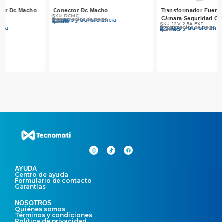
Transformador Fuente 12V 2.5A
Microfono Cctv Rca + Dc –
Cámara Seguridad CCTV Exterior
Tecnomati Negro
SKU: 12V-2.5A-EXT
SKU: MIC-CCTV
Otros medios de pago
Otros medios de pago
Efectivo y transferencia
Efectivo y transferencia
$
$
2.490
2.415
$
$
2.490
2.415
AYUDA
Centro de ayuda
Formulario de contacto
Garantías
NOSOTROS
Quiénes somos
Términos y condiciones
Política de privacidad