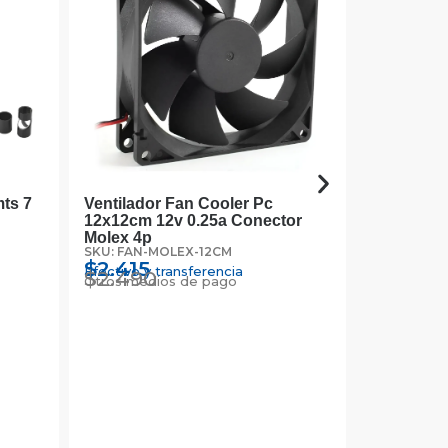
ts 7
Ventilador Fan Cooler Pc
Cable Vg
12x12cm 12v 0.25a Conector
1.8mts Co
SKU: VGA-1
Molex 4p
$
1.067
SKU: FAN-MOLEX-12CM
Efectivo y 
$
1.100
$
2.415
Otros medi
Efectivo y transferencia
$
2.490
Otros medios de pago