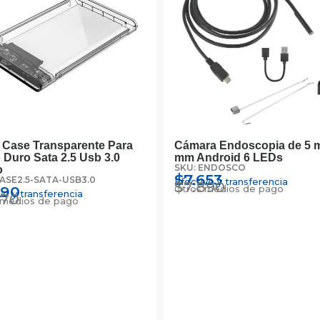
 Case Transparente Para
Cámara Endoscopia de 5 m
 Duro Sata 2.5 Usb 3.0
mm Android 6 LEDs
SKU: ENDOSCO
o
$
7.653
CASE2.5-SATA-USB3.0
Efectivo y transferencia
$
7.890
790
Otros medios de pago
vo y transferencia
970
 medios de pago