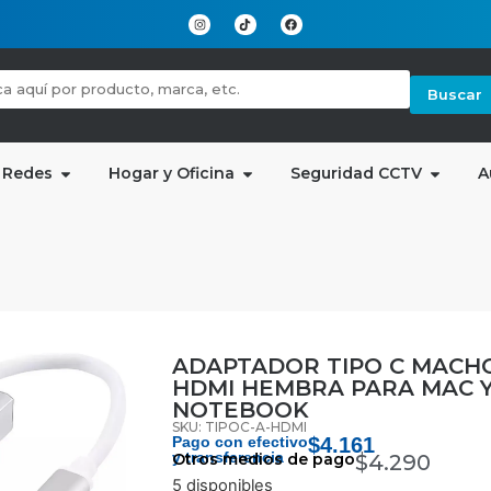
Buscar
 Redes
Hogar y Oficina
Seguridad CCTV
A
ADAPTADOR TIPO C MACH
HDMI HEMBRA PARA MAC 
NOTEBOOK
SKU: TIPOC-A-HDMI
Pago con efectivo
$
4.161
y transferencia
Otros medios de pago
$
4.290
5 disponibles