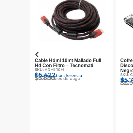
 Mesa Para
Cable Hdmi 10mt Mallado Full
Cofre
Hd Con Filtro – Tecnomati
Disco
SKU: HDMI-10M
Negr
$
5.422
SKU: 
Efectivo y transferencia
$
5.590
Otros medios de pago
$
5.
Efecti
$
5.
Otros