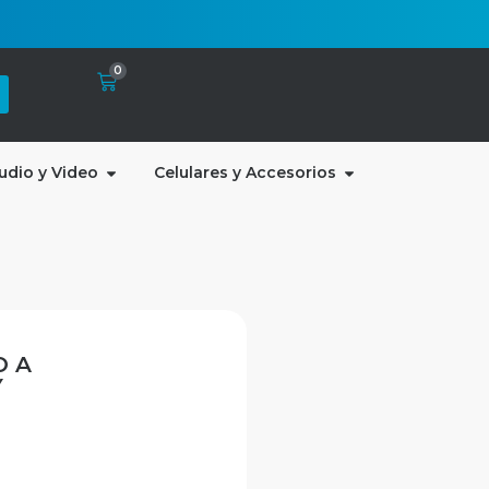
0
udio y Video
Celulares y Accesorios
O A
Y