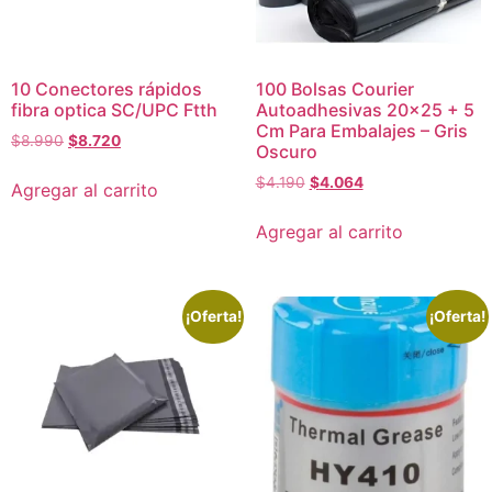
10 Conectores rápidos
100 Bolsas Courier
fibra optica SC/UPC Ftth
Autoadhesivas 20×25 + 5
Cm Para Embalajes – Gris
$
8.990
$
8.720
Oscuro
$
4.190
$
4.064
Agregar al carrito
Agregar al carrito
¡Oferta!
¡Oferta!