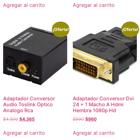
Agregar al carrito
Agregar al carrito
¡Oferta!
¡Oferta!
Adaptador Conversor
Adaptador Conversor Dvi
Audio Toslink Optico
24 + 1 Macho A Hdmi
Analogo Rca
Hembra 1080p Hd
$
4.500
$
4.365
$
990
$
960
Agregar al carrito
Agregar al carrito