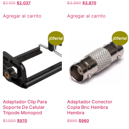
$
2.100
$
2.037
$
3.990
$
3.870
Agregar al carrito
Agregar al carrito
¡Oferta!
¡Oferta!
Adaptador Clip Para
Adaptador Conector
Soporte De Celular
Copla Bnc Hembra
Tripode Monopod
Hembra
$
1.000
$
970
$
990
$
960