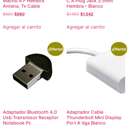
Macho A F Hembra
C A Plug Jack 3.5mm
Antena, Tv Cable
Hembra – Blanco
$
990
$
960
$
1.590
$
1.542
Agregar al carrito
Agregar al carrito
¡Oferta!
¡Oferta!
Adaptador Bluetooth 4.0
Adaptador Cable
Usb Transmisor Receptor
Thunderbolt Mini Display
Notebook Pc
Port A Vga Blanco