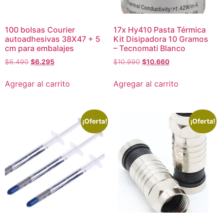
100 bolsas Courier
17x Hy410 Pasta Térmica
autoadhesivas 38X47 + 5
Kit Disipadora 10 Gramos
cm para embalajes
– Tecnomati Blanco
$
6.490
$
6.295
$
10.990
$
10.660
Agregar al carrito
Agregar al carrito
¡Oferta!
¡Oferta!