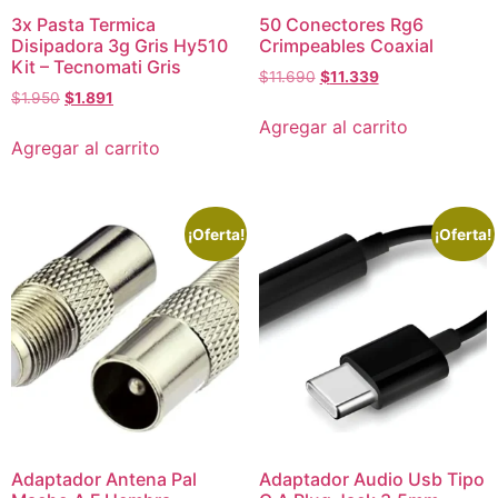
3x Pasta Termica
50 Conectores Rg6
Disipadora 3g Gris Hy510
Crimpeables Coaxial
Kit – Tecnomati Gris
$
11.690
$
11.339
$
1.950
$
1.891
Agregar al carrito
Agregar al carrito
¡Oferta!
¡Oferta!
Adaptador Antena Pal
Adaptador Audio Usb Tipo