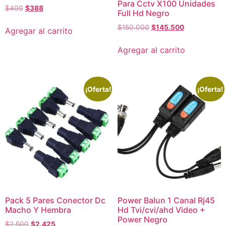
Para Cctv X100 Unidades
$
400
$
388
Full Hd Negro
$
150.000
$
145.500
Agregar al carrito
Agregar al carrito
¡Oferta!
¡Oferta!
Pack 5 Pares Conector Dc
Power Balun 1 Canal Rj45
Macho Y Hembra
Hd Tvi/cvi/ahd Video +
Power Negro
$
2.500
$
2.425