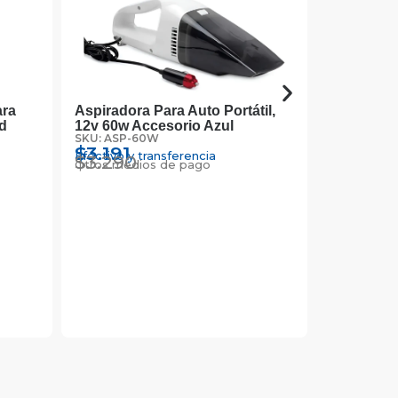
ara
Aspiradora Para Auto Portátil,
Conector
SKU: DCFC
d
12v 60w Accesorio Azul
$
388
SKU: ASP-60W
Efectivo y 
$
400
$
3.191
Otros medi
Efectivo y transferencia
$
3.290
Otros medios de pago