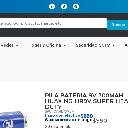
Buscar
 Redes
Hogar y Oficina
Seguridad CCTV
A
PILA BATERIA 9V 300MAH
HUAXING HR9V SUPER HE
DUTY
SKU: CARBON9V
Pago con efectivo
$
960
y transferencia
Otros medios de pago
$
990
20 disponibles