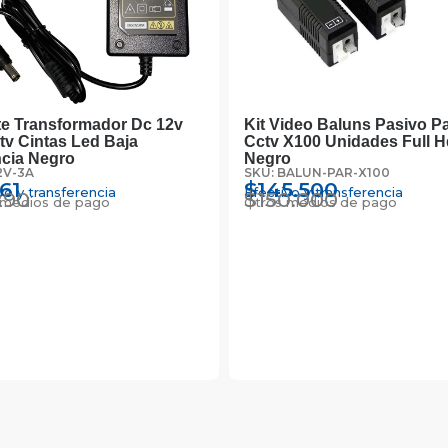
e Transformador Dc 12v
Kit Video Baluns Pasivo P
tv Cintas Led Baja
Cctv X100 Unidades Full H
cia Negro
Negro
2V-3A
SKU: BALUN-PAR-X100
161
$
145.500
vo y transferencia
Efectivo y transferencia
290
$
150.000
 medios de pago
Otros medios de pago