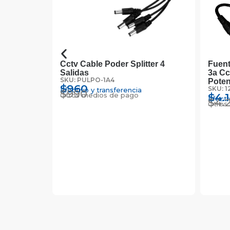
Para
Cctv Cable Poder Splitter 4
Fuent
4.25a
Salidas
3a Cc
SKU: PULPO-1A4
Poten
$
960
SKU: 1
Efectivo y transferencia
$
990
Otros medios de pago
$
4.
Efecti
$
4.
Otros