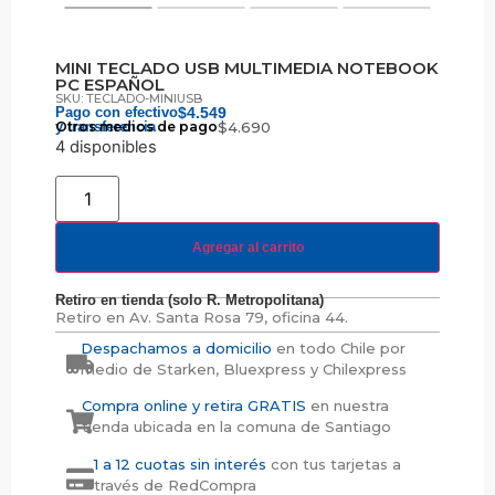
MINI TECLADO USB MULTIMEDIA NOTEBOOK
PC ESPAÑOL
SKU: TECLADO-MINIUSB
Pago con efectivo
$
4.549
y transferencia
Otros medios de pago
$
4.690
4 disponibles
Agregar al carrito
Retiro en tienda (solo R. Metropolitana)
Retiro en
Av. Santa Rosa 79, oficina 44.
Despachamos a domicilio
en todo Chile por
medio de Starken, Bluexpress y Chilexpress
Compra online y retira GRATIS
en nuestra
tienda ubicada en la comuna de Santiago
1 a 12 cuotas sin interés
con tus tarjetas a
través de RedCompra