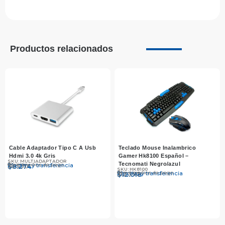
Productos relacionados
Cable Adaptador Tipo C A Usb
Teclado Mouse Inalambrico
Hdmi 3.0 4k Gris
Gamer Hk8100 Español –
SKU: MULTIADAPTADOR
Tecnomati Negro/azul
Otros medios de pago
Efectivo y transferencia
$
$
8.530
8.274
SKU: HK8100
Otros medios de pago
Efectivo y transferencia
$
$
12.390
12.018