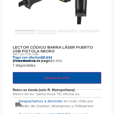
LECTOR CÓDIGO BARRA LÁSER PUERTO
USB PISTOLA NEGRO
SKU: LECTOR-USB
Pago con efectivo
$
9.634
y transferencia
Otros medios de pago
$
9.990
1 disponibles
Agregar al carrito
Retiro en tienda (solo R. Metropolitana)
Retiro en
Av. Santa Rosa 79, oficina 44.
Despachamos a domicilio
en todo Chile por
medio de Starken, Bluexpress y Chilexpress