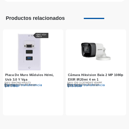
Productos relacionados
Placa De Muro Módulos Hdmi,
Cámara Hikvision Bala 2 MP 1080p
Usb 3.0 Y Vga
EXIR IR20mt 4 en 1
SKU: ENCHU-MULTI
SKU: DS-2CE16D0T-EXIPF
Otros medios de pago
Otros medios de pago
Efectivo y transferencia
Efectivo y transferencia
$
$
6.990
6.780
$
$
14.390
13.958