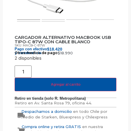
CARGADOR ALTERNATIVO MACBOOK USB
TIPO-C 87W CON CABLE BLANCO
SKU: MACB-C-87W
Pago con efectivo
$
18.420
y transferencia
Otros medios de pago
$
18.990
2 disponibles
Agregar al carrito
Retiro en tienda (solo R. Metropolitana)
Retiro en
Av. Santa Rosa 79, oficina 44.
Despachamos a domicilio
en todo Chile por
medio de Starken, Bluexpress y Chilexpress
Compra online y retira GRATIS
en nuestra