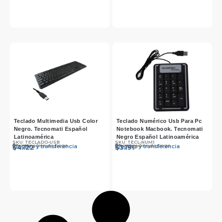
Teclado Multimedia Usb Color
Teclado Numérico Usb Para Pc
Negro. Tecnomati Español
Notebook Macbook. Tecnomati
Latinoamérica
Negro Español Latinoamérica
SKU: TECLADO-USB
SKU: TECL-NUM1
Otros medios de pago
Otros medios de pago
Efectivo y transferencia
Efectivo y transferencia
$
$
4.250
4.122
$
$
3.290
3.191