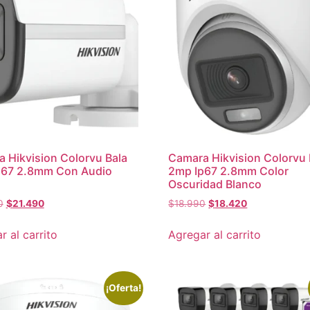
 Hikvision Colorvu Bala
Camara Hikvision Colorv
p67 2.8mm Con Audio
2mp Ip67 2.8mm Color
o
Oscuridad Blanco
0
$
21.490
$
18.990
$
18.420
r al carrito
Agregar al carrito
¡Oferta!