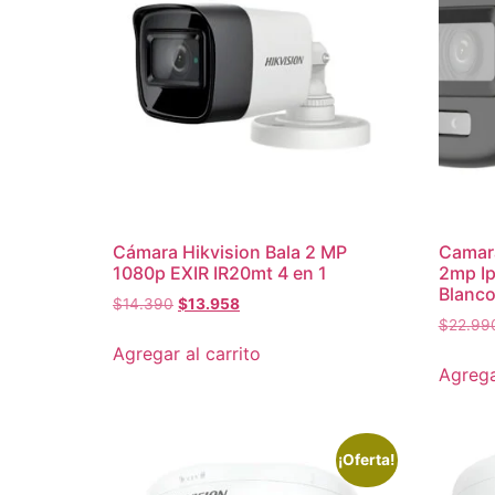
Cámara Hikvision Bala 2 MP
Camara
1080p EXIR IR20mt 4 en 1
2mp I
Blanc
$
14.390
$
13.958
$
22.99
Agregar al carrito
Agrega
¡Oferta!