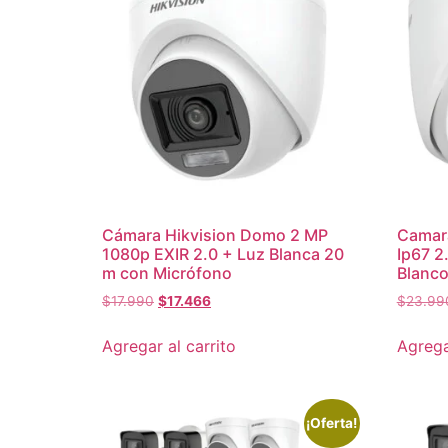
Cámara Hikvision Domo 2 MP
Camar
1080p EXIR 2.0 + Luz Blanca 20
Ip67 
m con Micrófono
Blanc
$
17.990
$
17.466
$
23.99
Agregar al carrito
Agrega
¡Oferta!