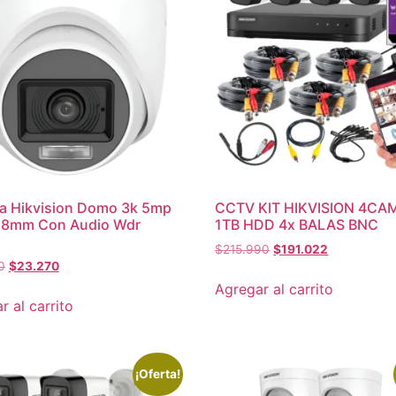
a Hikvision Domo 3k 5mp
CCTV KIT HIKVISION 4CA
2.8mm Con Audio Wdr
1TB HDD 4x BALAS BNC
o
$
215.990
$
191.022
0
$
23.270
Agregar al carrito
r al carrito
¡Oferta!