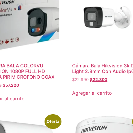
RA BALA COLORVU
Cámara Bala Hikvision 3k 
SION 1080P FULL HD
Light 2.8mm Con Audio Ip
A PIR MICROFONO COAX
$
22.990
$
22.300
0
$
57.220
Agregar al carrito
r al carrito
¡Oferta!