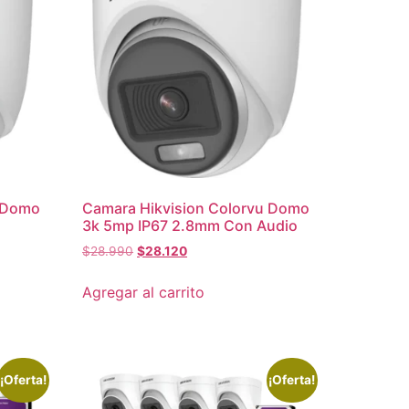
u Domo
Camara Hikvision Colorvu Domo
3k 5mp IP67 2.8mm Con Audio
$
28.990
$
28.120
Agregar al carrito
¡Oferta!
¡Oferta!