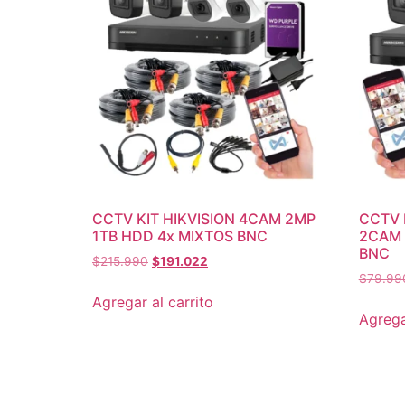
CCTV KIT HIKVISION 4CAM 2MP
CCTV 
1TB HDD 4x MIXTOS BNC
2CAM 
BNC
$
215.990
$
191.022
$
79.99
Agregar al carrito
Agrega