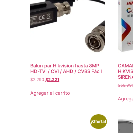
Balun par Hikvision hasta 8MP
CAMA
HD-TVI / CVI / AHD / CVBS Fácil
HIKVI
SIREN
$
2.290
$
2.221
$
58.99
Agregar al carrito
Agrega
¡Oferta!