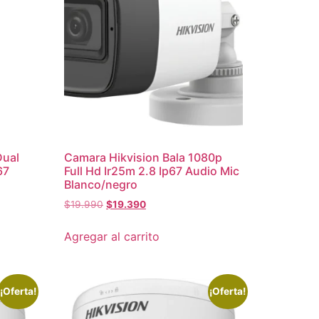
Dual
Camara Hikvision Bala 1080p
67
Full Hd Ir25m 2.8 Ip67 Audio Mic
Blanco/negro
$
19.990
$
19.390
Agregar al carrito
¡Oferta!
¡Oferta!