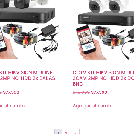
KIT HIKVISION MIDLINE
CCTV KIT HIKVISION MIDL
2MP NO-HDD 2x BALAS
2CAM 2MP NO-HDD 2x D
BNC
0
$
77.590
$
79.990
$
77.590
r al carrito
Agregar al carrito
1
2
→