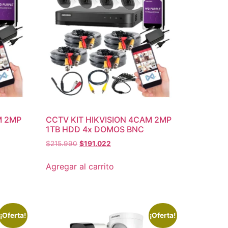
M 2MP
CCTV KIT HIKVISION 4CAM 2MP
1TB HDD 4x DOMOS BNC
$
215.990
$
191.022
Agregar al carrito
¡Oferta!
¡Oferta!