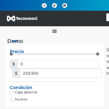
Domo
S
Precio
n
t
$
s
$
h
Condición
Caja abierta
Nuevo