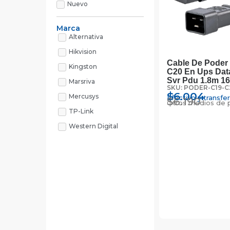
Nuevo
Marca
Alternativa
Hikvision
Cable De Poder
Kingston
C20 En Ups Dat
Svr Pdu 1.8m 1
Marsriva
SKU: PODER-C19-C
$
6.004
Mercusys
Efectivo y transfe
$
6.190
Otros medios de 
TP-Link
Western Digital