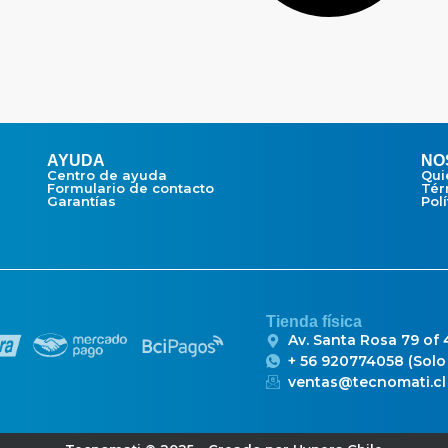
AYUDA
NO
Centro de ayuda
Qui
Formulario de contacto
Tér
Garantías
Pol
Tienda física
Av. Santa Rosa 79 of
+ 56 920774058 (Sol
ventas@tecnomati.cl