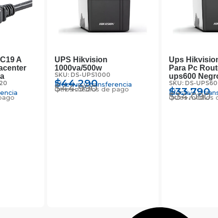
 C19 A
UPS Hikvision
Ups Hikvisio
acenter
1000va/500w
Para Pc Rout
SKU: DS-UPS1000
6a
ups600 Negr
$
44.290
20
SKU: DS-UPS60
Efectivo y transferencia
$
44.990
Otros medios de pago
$
33.790
rencia
Efectivo y tran
$
34.090
pago
Otros medios 