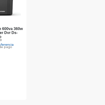
n 600va 360w
er Dvr Ds-
o
0
sferencia
de pago