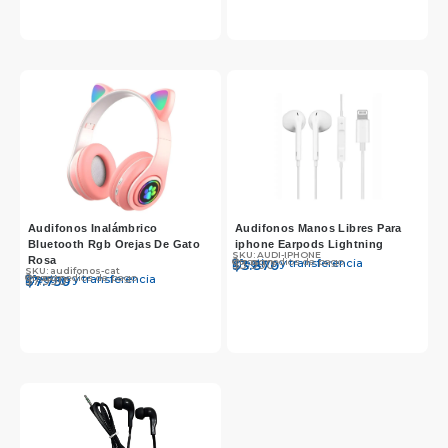
Audifonos Inalámbrico
Audifonos Manos Libres Para
Bluetooth Rgb Orejas De Gato
iphone Earpods Lightning
SKU: AUDI-IPHONE
Rosa
Otros medios de pago
Efectivo y transferencia
$
$
3.990
3.870
SKU: audifonos-cat
Otros medios de pago
Efectivo y transferencia
$
$
7.990
7.750