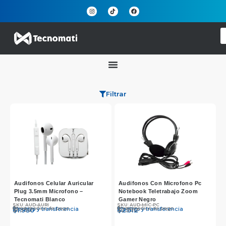
Filtrar
Audifonos Celular Auricular
Audifonos Con Microfono Pc
Plug 3.5mm Microfono –
Notebook Teletrabajo Zoom
Tecnomati Blanco
Gamer Negro
SKU: AUD-AURI
SKU: AUD-MIC-PC
Otros medios de pago
Otros medios de pago
Efectivo y transferencia
Efectivo y transferencia
$
$
1.990
1.930
$
$
2.590
2.512