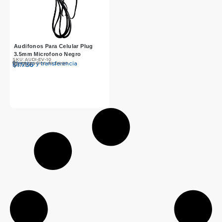
Audifonos Para Celular Plug
3.5mm Microfono Negro
SKU: AUDI-EV-10
Otros medios de pago
Efectivo y transferencia
$
$
1.790
1.736