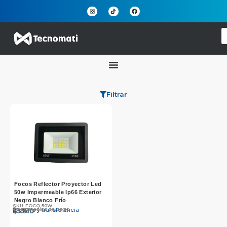
Filtrar
Focos Reflector Proyector Led
50w Impermeable Ip66 Exterior
Negro Blanco Frío
SKU: FOCO-50W
Otros medios de pago
Efectivo y transferencia
$
$
5.990
5.810